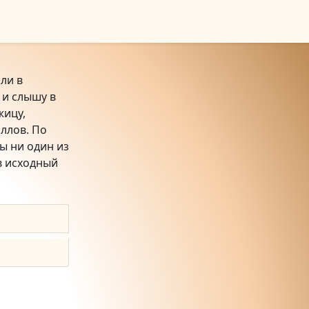
ли в
 и слышу в
жицу,
ллов. По
ы ни один из
в исходный