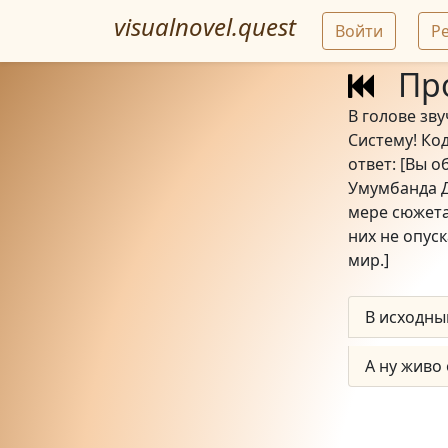
visualnovel.quest
Войти
Р
Пр
В голове зв
Систему! Ко
ответ: [Вы 
Умумбанда Д
мере сюжета
них не опус
мир.]
В исходны
А ну живо