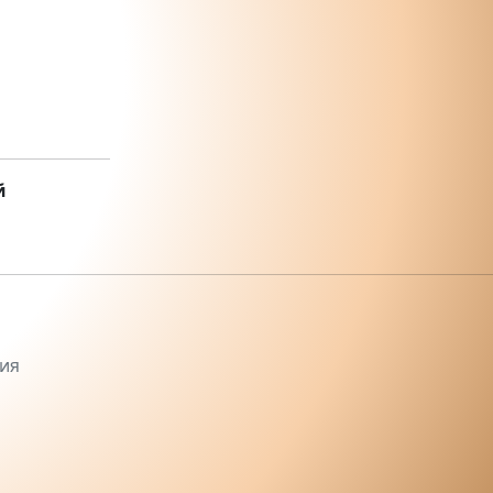
й
ния