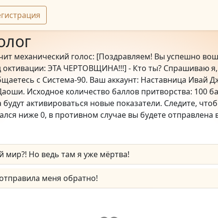
егистрация
олог
учит механический голос: [Поздравляем! Вы успешно вош
д октивации: ЭТА ЧЕРТОВЩИНА!!!] - Кто ты? Спрашиваю я,
общаетесь с Система-90. Ваш аккаунт: Наставница Ивай Д
аоши. Исходное количество баллов притворства: 100 ба
 будут активироваться новые показатели. Следите, чтоб
кался ниже 0, в противном случае вы будете отправлена 
й мир?! Но ведь там я уже мёртва!
 отправила меня обратно!